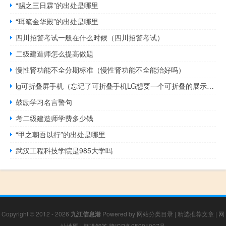
“赐之三日霖”的出处是哪里
“珥笔金华殿”的出处是哪里
四川招警考试一般在什么时候（四川招警考试）
二级建造师怎么提高做题
慢性肾功能不全分期标准（慢性肾功能不全能治好吗）
lg可折叠屏手机（忘记了可折叠手机LG想要一个可折叠的展示柜）
鼓励学习名言警句
考二级建造师学费多少钱
“甲之朝吾以行”的出处是哪里
武汉工程科技学院是985大学吗
Copyright © 2012 - 2026
九江信息港
Powered by
网站分类目录
|
精选推荐文章
|
网
站地图
|
疑难解答
赣ICP备05001007号