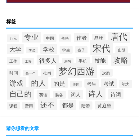
标签
唐代
专业
作者
品牌
中国
万元
价格
宋代
大学
学校
学生
孩子
山阴
学员
攻略
很多人
技能
手机
工作
工程
您的
梦幻西游
时间
杜甫
次韵
是一个
的人
游戏
的是
考试
考生
能力
美国
自己的
诗人
诗词
词人
英语
装备
还不
都是
黄庭坚
陆游
课程
费用
猜你想看的文章