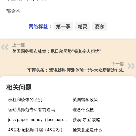
郁金香
网络标签：
第一季
精灵
赛尔
上一篇
美国国务卿布林肯：尼日尔局势“极其令人担忧”
下一篇
车评头条：驾轻就熟 评测体验一汽-大众新捷达1.5L
相关问题
棱柱和棱锥的区别
英国留学政策
读幼儿师范专科有前途吗
理念什么梗
joss paper money（joss paper）
沙漠 寻宝 攻略
48音标记忆顺口溜（48音标）
伧夫意思是什么