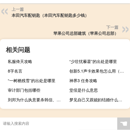
上一篇
本田汽车配钥匙（本田汽车配钥匙多少钱）
下一篇
苹果公司总部建筑（苹果公司总部）
相关问题
私服倚天攻略
“少壮忧藜藿”的出处是哪里
8字名言
创新5.1声卡效果包怎么用（创新5 1声卡效果包）
“一树栖残雪”的出处是哪里
神界3 任务攻略
审计部门包括哪些
堂倌是什么意思
刘邦为什么执意要杀韩信、张良还有萧何?
梦见自己又跟媳妇结婚什么意思
☚