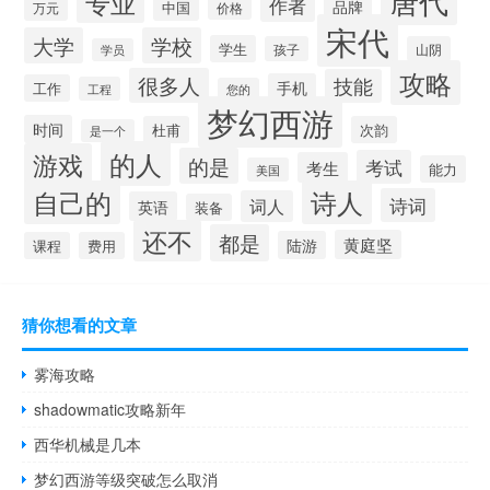
唐代
专业
作者
品牌
中国
万元
价格
宋代
大学
学校
学生
孩子
山阴
学员
攻略
很多人
技能
手机
工作
工程
您的
梦幻西游
时间
杜甫
次韵
是一个
的人
游戏
的是
考试
考生
能力
美国
自己的
诗人
诗词
词人
英语
装备
还不
都是
黄庭坚
陆游
课程
费用
猜你想看的文章
雾海攻略
shadowmatic攻略新年
西华机械是几本
梦幻西游等级突破怎么取消