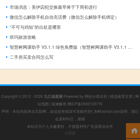
市场消息：美伊囚犯交换最早将于下周初进行
微信怎么解除手机自动充话费（微信怎么解除手机绑定）
“不可与鸡知”的出处是哪里
班玛旅游攻略
智慧树网课助手 V3.1.1 绿色免费版（智慧树网课助手 V3.1.1 绿色免费版功能简介）
二手房买卖合同怎么写
Copyright © 2012 - 2026
九江信息港
Powered by
网站分类目录
|
精选推荐文章
|
网
站地图
|
疑难解答
赣ICP备05001007号
声明：本站内容来自互联网，如信息有错误可发邮件到f_fb#foxmail.com说明，我们
会及时纠正，谢谢
本站仅为个人兴趣爱好，不接盈利性广告及商业合作
小男孩