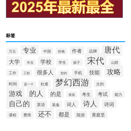
标签
唐代
专业
作者
品牌
中国
万元
价格
宋代
大学
学校
学生
孩子
山阴
学员
攻略
很多人
技能
手机
工作
工程
您的
梦幻西游
时间
杜甫
次韵
是一个
的人
游戏
的是
考试
考生
能力
美国
自己的
诗人
诗词
词人
英语
装备
还不
都是
黄庭坚
陆游
课程
费用