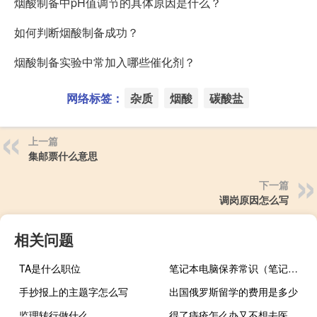
烟酸制备中pH值调节的具体原因是什么？
如何判断烟酸制备成功？
烟酸制备实验中常加入哪些催化剂？
网络标签：
杂质
烟酸
碳酸盐
上一篇
集邮票什么意思
下一篇
调岗原因怎么写
相关问题
TA是什么职位
笔记本电脑保养常识（笔记本保养常识）
手抄报上的主题字怎么写
出国俄罗斯留学的费用是多少
监理转行做什么
得了痔疮怎么办又不想去医院（得了痔疮怎么办）