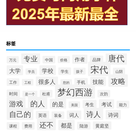
标签
唐代
专业
作者
品牌
中国
万元
价格
宋代
大学
学校
学生
孩子
山阴
学员
攻略
很多人
技能
手机
工作
工程
您的
梦幻西游
时间
杜甫
次韵
是一个
的人
游戏
的是
考试
考生
能力
美国
自己的
诗人
诗词
词人
英语
装备
还不
都是
黄庭坚
陆游
课程
费用