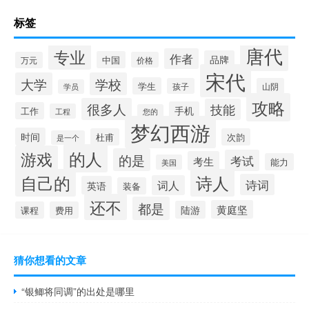
标签
唐代
专业
作者
品牌
中国
万元
价格
宋代
大学
学校
学生
孩子
山阴
学员
攻略
很多人
技能
手机
工作
工程
您的
梦幻西游
时间
杜甫
次韵
是一个
的人
游戏
的是
考试
考生
能力
美国
自己的
诗人
诗词
词人
英语
装备
还不
都是
黄庭坚
陆游
课程
费用
猜你想看的文章
“银鲫将同调”的出处是哪里