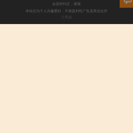
会及时纠正，谢谢
本站仅为个人兴趣爱好，不接盈利性广告及商业合作
小男孩