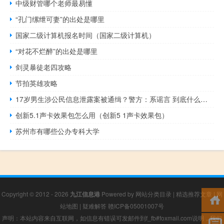
中级财管哪个老师最易懂
“孔门缧绁可妻”的出处是哪里
国家二级计算机报名时间（国家二级计算机）
“对花不烂醉”的出处是哪里
剑灵暴徒老四攻略
节拍英雄攻略
17岁男生涉公民信息泄露案被通缉？警方：系谣言 到底什么情况呢
创新5.1声卡效果包怎么用（创新5 1声卡效果包）
苏州市有哪些公办专科大学
Copyright © 2012 - 2026
九江信息港
Powered by
网站分类目录
|
精选推荐文章
|
网
站地图
|
疑难解答
赣ICP备05001007号
声明：本站内容来自互联网，如信息有错误可发邮件到f_fb#foxmail.com说明，我们