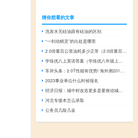
猜你想看的文章
洗发水无硅油跟有硅油的区别
“一剑动精灵”的出处是哪里
2.0排量百公里油耗多少正常（2.0排量百公里油耗是多少）
学练优八上英语答案（学练优八年级上册英语答案）
车评头条：2.0T性能有优势! 海外测2014凯迪拉克CTS
2023事业单位什么时候报名
经济日报：城中村改造更多是要推动城市高质量发展
河北专接本怎么录取
公务员几险几金