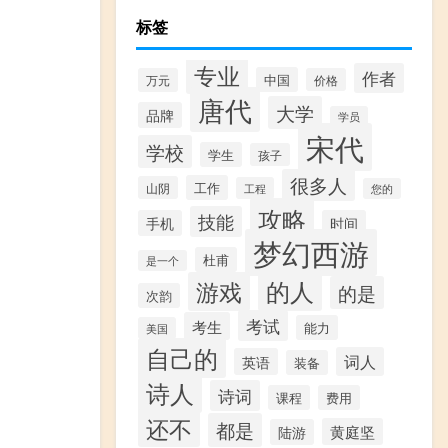
标签
专业
作者
中国
万元
价格
唐代
大学
品牌
学员
宋代
学校
学生
孩子
很多人
工作
山阴
工程
您的
攻略
技能
手机
时间
梦幻西游
杜甫
是一个
的人
游戏
的是
次韵
考试
考生
能力
美国
自己的
词人
英语
装备
诗人
诗词
课程
费用
还不
都是
黄庭坚
陆游