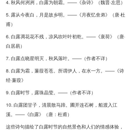
4. 秋风何冽冽，白露为朝霜。——《杂诗》（魏晋·左思）
5. 露从今夜白，月是故乡明。——《月夜忆舍弟》（唐·杜
甫）
6. 白露凋花花不残，凉风吹叶叶初乾。——《衰荷》（唐·
白居易）
7. 白露点晓星明灭，秋风落叶。——（作者不详）
8. 白露为霜，蒹葭苍苍。所谓伊人，在水一方。——《诗
经·蒹葭》
9. 白露时节，露珠晶莹。——（作者不详）
10. 白露团甘子，清晨散马蹄。圃开连石树，船渡入江
溪。——《白露》（唐：杜甫）
这些诗句描绘了白露时节的自然景色和人们的情感体验，