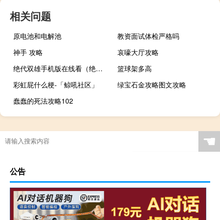
相关问题
原电池和电解池
教资面试体检严格吗
神手 攻略
哀嚎大厅攻略
绝代双雄手机版在线看（绝代双雄高清）
篮球架多高
彩虹屁什么梗-「鲸吼社区」
绿宝石金攻略图文攻略
蠢蠢的死法攻略102
☚
公告