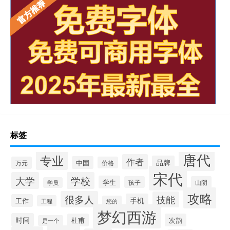
标签
唐代
专业
作者
品牌
中国
万元
价格
宋代
大学
学校
学生
孩子
山阴
学员
攻略
很多人
技能
手机
工作
工程
您的
梦幻西游
时间
杜甫
次韵
是一个