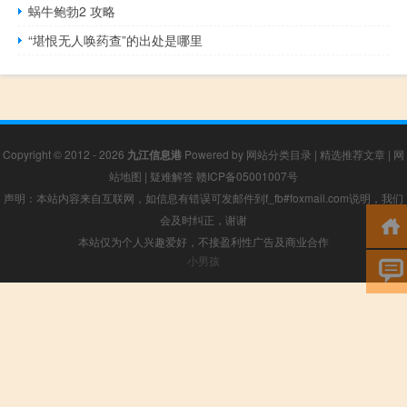
蜗牛鲍勃2 攻略
“堪恨无人唤药查”的出处是哪里
Copyright © 2012 - 2026
九江信息港
Powered by
网站分类目录
|
精选推荐文章
|
网
站地图
|
疑难解答
赣ICP备05001007号
声明：本站内容来自互联网，如信息有错误可发邮件到f_fb#foxmail.com说明，我们
会及时纠正，谢谢
本站仅为个人兴趣爱好，不接盈利性广告及商业合作
小男孩