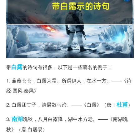
白露
带
的诗句有很多，以下是一些著名的例子：
1. 蒹葭苍苍，白露为霜。所谓伊人，在水一方。——《诗
经·国风·秦风》
杜甫
2. 白露团甘子，清晨散马蹄。——《白露》（唐：
）
南湖
3.
晚秋，八月白露降，湖中水方老。——《南湖晚
秋》（唐·白居易）