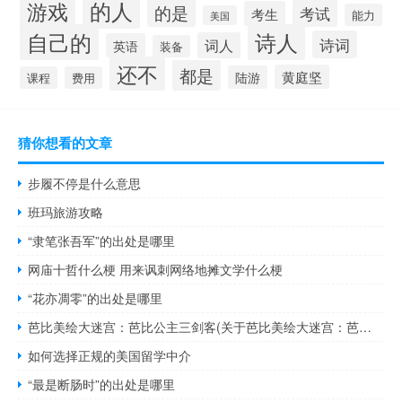
的人
游戏
的是
考试
考生
能力
美国
自己的
诗人
诗词
词人
英语
装备
还不
都是
黄庭坚
陆游
课程
费用
猜你想看的文章
步履不停是什么意思
班玛旅游攻略
“隶笔张吾军”的出处是哪里
网庙十哲什么梗 用来讽刺网络地摊文学什么梗
“花亦凋零”的出处是哪里
芭比美绘大迷宫：芭比公主三剑客(关于芭比美绘大迷宫：芭比公主三剑客简述)
如何选择正规的美国留学中介
“最是断肠时”的出处是哪里