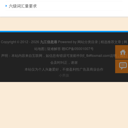
六级词汇量要求
Copyright © 2012 - 2026
九江信息港
Powered by
网站分类目录
|
精选推荐文章
|
网
站地图
|
疑难解答
赣ICP备05001007号
声明：本站内容来自互联网，如信息有错误可发邮件到f_fb#foxmail.com说明，我们
会及时纠正，谢谢
本站仅为个人兴趣爱好，不接盈利性广告及商业合作
小男孩