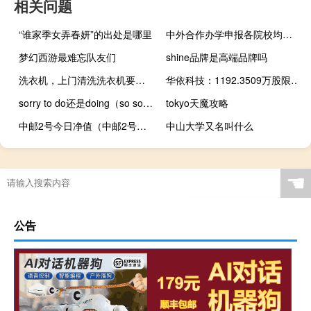
相关问题
“谁家季女弄春妍”的出处是哪里
中外合作办学申报各院校均不用进行联考吗
梦幻西游最难忘队友们
shine品牌是高端品牌吗
洗衣机，上门清洗洗衣机要多少钱
华依科技：1192.3509万股限售股10月27日起上市流通
sorry to do还是doing（so sorry to trouble you）
tokyo天魔攻略
中邮2号今日净值（中邮2号基金净值查询）
中山大学又名叫什么
☚
公告