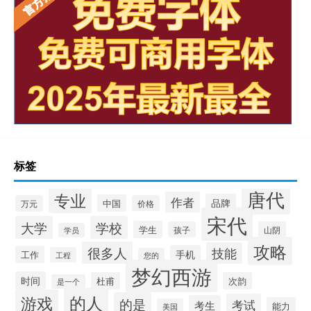
标签
唐代
专业
作者
品牌
中国
万元
价格
宋代
大学
学校
学生
孩子
山阴
学员
攻略
很多人
技能
手机
工作
工程
您的
梦幻西游
时间
杜甫
次韵
是一个
的人
游戏
的是
考试
考生
能力
美国