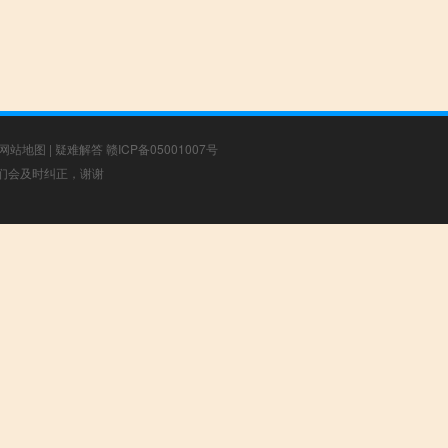
网站地图
|
疑难解答
赣ICP备05001007号
，我们会及时纠正，谢谢