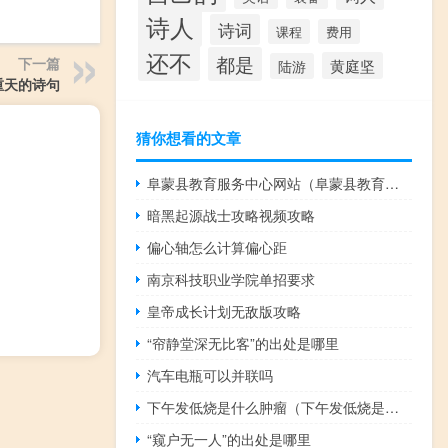
诗人
诗词
课程
费用
还不
都是
下一篇
黄庭坚
陆游
重天的诗句
猜你想看的文章
阜蒙县教育服务中心网站（阜蒙县教育信息网）
暗黑起源战士攻略视频攻略
偏心轴怎么计算偏心距
南京科技职业学院单招要求
皇帝成长计划无敌版攻略
“帘静堂深无比客”的出处是哪里
汽车电瓶可以并联吗
下午发低烧是什么肿瘤（下午发低烧是什么原因）
“窥户无一人”的出处是哪里