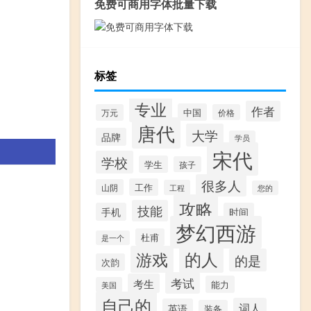
免费可商用字体批量下载
标签
专业
作者
中国
万元
价格
唐代
大学
品牌
学员
宋代
学校
学生
孩子
很多人
工作
山阴
工程
您的
攻略
技能
手机
时间
梦幻西游
杜甫
是一个
的人
游戏
的是
次韵
考试
考生
能力
美国
自己的
词人
英语
装备