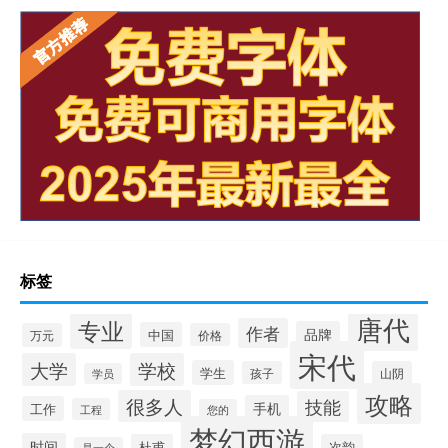
标签
唐代
专业
作者
品牌
中国
万元
价格
宋代
大学
学校
学生
孩子
山阴
学员
攻略
很多人
技能
手机
工作
工程
您的
梦幻西游
时间
杜甫
次韵
是一个