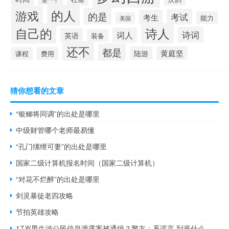
的人
游戏
的是
考试
考生
能力
美国
自己的
诗人
诗词
词人
英语
装备
还不
都是
黄庭坚
陆游
课程
费用
猜你想看的文章
“银鲫将同调”的出处是哪里
中级财管哪个老师最易懂
“孔门缧绁可妻”的出处是哪里
国家二级计算机报名时间（国家二级计算机）
“对花不烂醉”的出处是哪里
剑灵暴徒老四攻略
节拍英雄攻略
17岁男生涉公民信息泄露案被通缉？警方：系谣言 到底什么情况呢