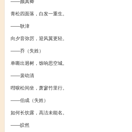
——颜真卿
青松四面落，白发一重生。
——耿湋
向夕音弥厉，迎风翼更轻。
——乔（失姓）
单嘶出迥树，馀响思空城。
——裴幼清
嘒唳松间坐，萧寥竹里行。
——伯成（失姓）
如何长饮露，高洁未能名。
——皎然