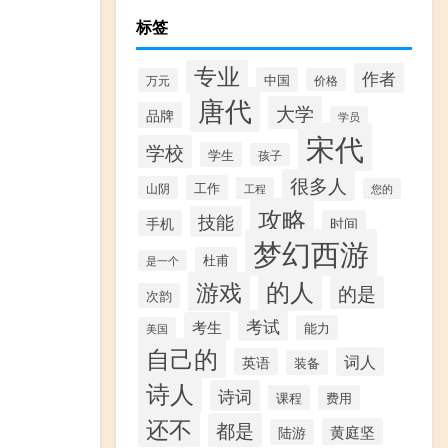
标签
专业
作者
中国
万元
价格
唐代
大学
品牌
学员
宋代
学校
学生
孩子
很多人
工作
山阴
工程
您的
攻略
技能
手机
时间
梦幻西游
杜甫
是一个
的人
游戏
的是
次韵
考试
考生
能力
美国
自己的
词人
英语
装备
诗人
诗词
课程
费用
还不
都是
黄庭坚
陆游