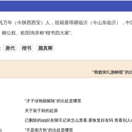
族，唐京兆万年（今陕西西安）人，祖籍唐琅琊临沂（今山东临沂），
、柳公权、欧阳询并称“楷书四大家”。
：
唐代
楷书
颜真卿
“韩愈坱圠游峡喧”的
“才子绿袍能赋咏”的出处是哪里
关于架子鼓的起源
已删除的qq好友聊天记录怎么查看,要恢复好友吗 查看别人
%
“不是南方热”的出处是哪里