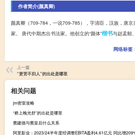
作者简介(颜真卿)
颜真卿（709-784，一说709-785），字清臣，汉
楷书
家。 唐代中期杰出书法家。他创立的“颜体”
与赵孟頫
网络标签
上一篇
“更苦不归人”的出处是哪里
相关问题
jm密室攻略
“桥上晚光舒”的出处是哪里
窦建德与窦皇后什么关系
阿里影业：2023/24半年度经调整EBITA盈利4.61亿元 同比增209