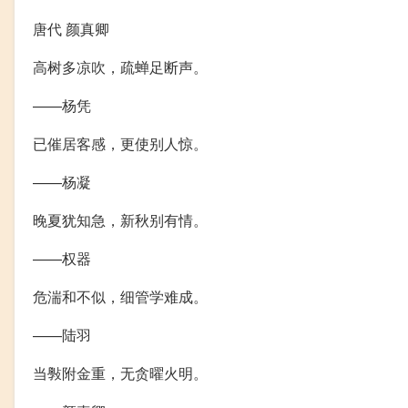
唐代 颜真卿
高树多凉吹，疏蝉足断声。
——杨凭
已催居客感，更使别人惊。
——杨凝
晚夏犹知急，新秋别有情。
——权器
危湍和不似，细管学难成。
——陆羽
当斅附金重，无贪曜火明。