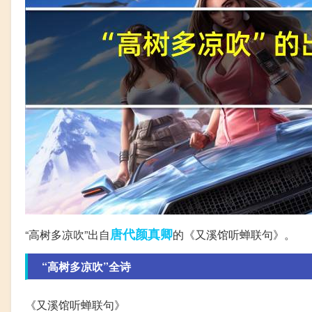
唐代
颜真卿
“高树多凉吹”出自
的《又溪馆听蝉联句》。
“高树多凉吹”全诗
《又溪馆听蝉联句》