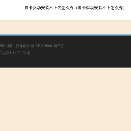
显卡驱动安装不上去怎么办（显卡驱动安装不上怎么办）
网站地图
|
疑难解答
赣ICP备05001007号
，我们会及时纠正，谢谢