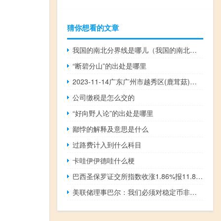
猜你想看的文章
我国的南北分界线是哪儿（我国的南北分界线是）
“断碧分山”的出处是哪里
2023-11-14广东广州市越秀区(鹿茸菇)的报价是多少
公司缴税是怎么交的
“好向野人论”的出处是哪里
鄙悖的解释及意思是什么
过路费计入到什么科目
卡哇伊伊德哇什么梗
巴西圣保罗证交所指数收涨1.86%报11.8万点本周累计上涨1.77%巴西雷亚尔兑美元目前涨0.16%暂报4.9474雷亚尔美国非农就业报告发布后在美股盘初涨至日高4.9008雷亚尔本周累跌约1.52%阿根廷MERVAL指数收跌2.72%报63.6万点本周累涨0.74%8月29日曾涨至69.1万点
美联储理事巴尔：我们必须对稳定币非常小心从历史上看如果监管不善私人货币可能会有“爆炸性”的影响力