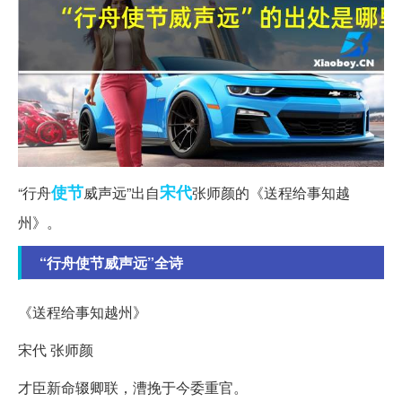
使节
宋代
“行舟
威声远”出自
张师颜的《送程给事知越
州》。
“行舟使节威声远”全诗
《送程给事知越州》
宋代 张师颜
才臣新命辍卿联，漕挽于今委重官。