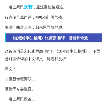
疾苦
一道去蠲民
，重江甯恤路艰难。
行舟使节威声远，祖帐都门暑气残。
奏课佇闻居上等，归来恩异耸群观。
《送程给事知越州》张师颜 翻译、赏析和诗意
这首诗词是宋代张师颜创作的《送程给事知越州》。下面
是对该诗词的中文译文、诗意和赏析：
译文：
才臣新命辍卿联，
漕挽于今委重官。
一道去蠲民疾苦，