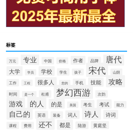
标签
唐代
专业
作者
品牌
中国
万元
价格
宋代
大学
学校
学生
孩子
山阴
学员
攻略
很多人
技能
手机
工作
工程
您的
梦幻西游
时间
杜甫
次韵
是一个
的人
游戏
的是
考试
考生
能力
美国
自己的
诗人
诗词
词人
英语
装备
还不
都是
黄庭坚
陆游
课程
费用