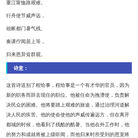
重江甯恤路艰难。
行舟使节威声远，
祖帐都门暑气残。
奏课佇闻居上等，
归来恩异耸群观。
诗意：
这首诗送别了程给事，程给事是一个有才华的官员，因为
新的职务而辞去现任的职位。他被任命为挽漕使，负责解
决民众的困难。他将要踏上艰难的旅途，通过治理河道解
决人民的疾苦。他的使命使他的声威传遍远方，但在离开
都城的时候，他看到了残酷的酷暑。当他在外工作时，他
的努力和成就将被上级听闻，而他归来时所受到的恩宠将