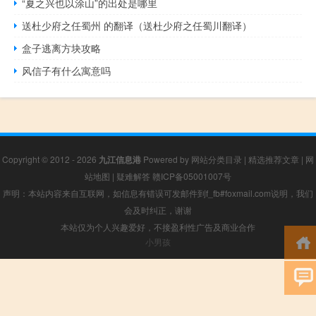
“夏之兴也以涂山”的出处是哪里
送杜少府之任蜀州 的翻译（送杜少府之任蜀川翻译）
盒子逃离方块攻略
风信子有什么寓意吗
Copyright © 2012 - 2026
九江信息港
Powered by
网站分类目录
|
精选推荐文章
|
网
站地图
|
疑难解答
赣ICP备05001007号
声明：本站内容来自互联网，如信息有错误可发邮件到f_fb#foxmail.com说明，我们
会及时纠正，谢谢
本站仅为个人兴趣爱好，不接盈利性广告及商业合作
小男孩