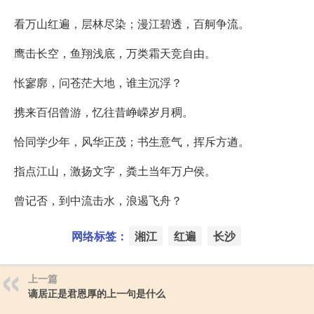
看万山红遍，层林尽染；漫江碧透，百舸争流。
鹰击长空，鱼翔浅底，万类霜天竞自由。
怅寥廓，问苍茫大地，谁主沉浮？
携来百侣曾游，忆往昔峥嵘岁月稠。
恰同学少年，风华正茂；书生意气，挥斥方遒。
指点江山，激扬文字，粪土当年万户侯。
曾记否，到中流击水，浪遏飞舟？
网络标签：
湘江
红遍
长沙
上一篇
谪居正是君恩厚的上一句是什么