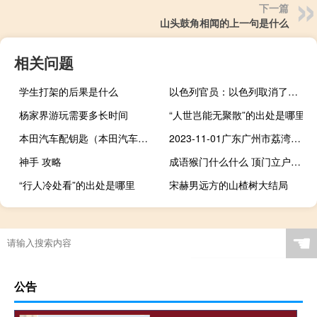
下一篇
山头鼓角相闻的上一句是什么
相关问题
学生打架的后果是什么
以色列官员：以色列取消了大量的袭击行动以避免平民出现伤亡
杨家界游玩需要多长时间
“人世岂能无聚散”的出处是哪里
本田汽车配钥匙（本田汽车配钥匙多少钱）
2023-11-01广东广州市荔湾区(鹿茸菇)的报价是多少
神手 攻略
成语猴门什么什么 顶门立户是什么生肖
“行人冷处看”的出处是哪里
宋赫男远方的山楂树大结局
☚
公告