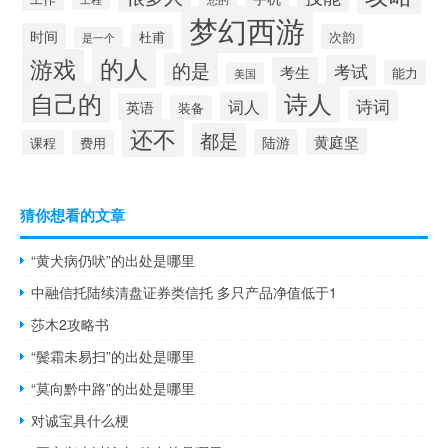
梦幻西游
时间
杜甫
次韵
是一个
的人
游戏
的是
考试
考生
能力
美国
自己的
诗人
诗词
词人
英语
装备
还不
都是
黄庭坚
陆游
课程
费用
猜你想看的文章
“黄犬病仍吠”的出处是哪里
中融信托陆续清盘证券类信托 多只产品净值低于1
莎木2攻略书
“鬓霜未易扫”的出处是哪里
“莫向黔中路”的出处是哪里
对诚宝具什么梗