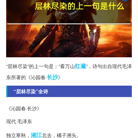
红遍
“层林尽染”的上一句是：“看万山
”，诗句出自现代毛泽
长沙
东所著的《沁园春·
》
“层林尽染”全诗
《沁园春·长沙》
现代 毛泽东
湘江
独立寒秋，
北去，橘子洲头。