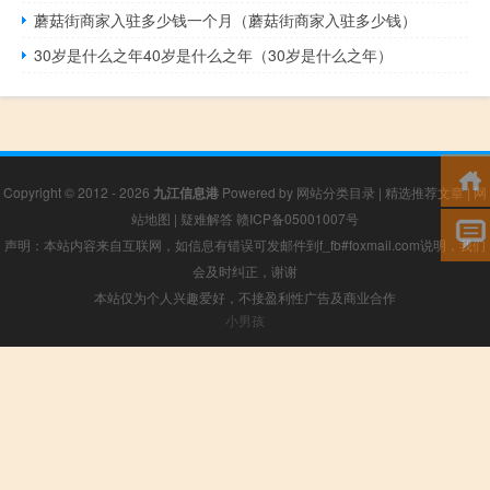
蘑菇街商家入驻多少钱一个月（蘑菇街商家入驻多少钱）
30岁是什么之年40岁是什么之年（30岁是什么之年）
Copyright © 2012 - 2026
九江信息港
Powered by
网站分类目录
|
精选推荐文章
|
网
站地图
|
疑难解答
赣ICP备05001007号
声明：本站内容来自互联网，如信息有错误可发邮件到f_fb#foxmail.com说明，我们
会及时纠正，谢谢
本站仅为个人兴趣爱好，不接盈利性广告及商业合作
小男孩