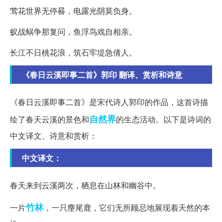
莺花世界无停晷，电露光阴莫负身。
蚁战蜗争那复问，鱼浮鸟戏自相亲。
长江不日桃花浪，筑石牢堤急倩人。
《春日云溪即事二首》郭印 翻译、赏析和诗意
《春日云溪即事二首》是宋代诗人郭印的作品，这首诗描
自然界
绘了春天云溪的景色和
的生态活动。以下是诗词的
中文译文、诗意和赏析：
中文译文：
春天来到云溪两次，栖息在山林和幽谷中。
竹林
一片
，一只麈尾鹿，它们无所顾忌地展现着天然的本