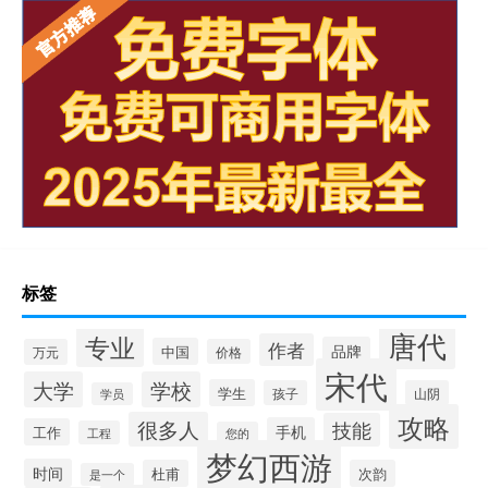
标签
唐代
专业
作者
品牌
中国
万元
价格
宋代
大学
学校
学生
孩子
山阴
学员
攻略
很多人
技能
手机
工作
工程
您的
梦幻西游
时间
杜甫
次韵
是一个