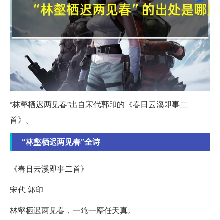
“林壑栖迟两见春”出自宋代郭印的《春日云溪即事二
首》。
“林壑栖迟两见春”全诗
《春日云溪即事二首》
宋代 郭印
林壑栖迟两见春，一筇一麈任天真。