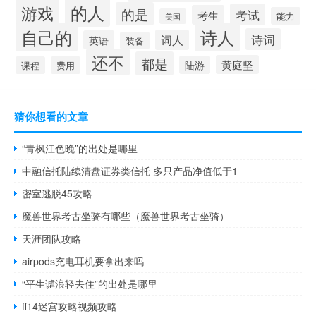
的人
游戏
的是
考试
考生
能力
美国
自己的
诗人
诗词
词人
英语
装备
还不
都是
黄庭坚
陆游
课程
费用
猜你想看的文章
“青枫江色晚”的出处是哪里
中融信托陆续清盘证券类信托 多只产品净值低于1
密室逃脱45攻略
魔兽世界考古坐骑有哪些（魔兽世界考古坐骑）
天涯团队攻略
airpods充电耳机要拿出来吗
“平生谑浪轻去住”的出处是哪里
ff14迷宫攻略视频攻略