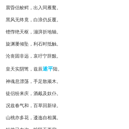
晨昏侣鲛鳄，出入同雁鹜。
黑风无终竟，白浪仍反覆。
铿惸绝天枢，漰湃折地轴。
旋渊屡倾坠，利石时抵触。
沦丧固非远，哀吁宁辞黩。
遂平
皇天实阴骘，兹辰
陆。
神魂息漂荡，手足散顽木。
徒侣纷来庆，酒胾及奴仆。
况兹春气和，百草回新绿。
山桃亦多花，逶迤自相属。