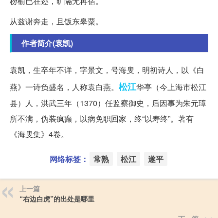
枌榆已在迩，旷隔无再宿。
从兹谢奔走，且饭东皋粟。
作者简介(袁凯)
袁凯，生卒年不详，字景文，号海叟，明初诗人，以《白
松江
燕》一诗负盛名，人称袁白燕。
华亭（今上海市松江
县）人，洪武三年（1370）任监察御史，后因事为朱元璋
所不满，伪装疯癫，以病免职回家，终“以寿终”。著有
《海叟集》4卷。
网络标签：
常熟
松江
遂平
上一篇
“右边白虎”的出处是哪里