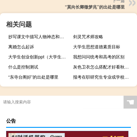
下一篇
“莫向长卿徵梦兆”的出处是哪里
相关问题
抄写课文中描写人物神态和表情的语句，怎么写
剑灵咒术师攻略
离婚怎么起诉
大学生思想道德素质目标
大学生创业创新ppt（大学生创业ppt作品）
我想问问统考和高考的区别
什么是控制测试
灰色卫衣怎么搭配才好看秋冬（灰色卫衣怎么搭配）
“东寺台阁好”的出处是哪里
报考在职研究生专业或学校的条件相同吗
☚
公告