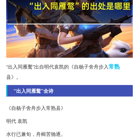
常熟
“出入同雁鹜”出自明代袁凯的《自杨子舍舟步入
县》。
“出入同雁鹜”全诗
《自杨子舍舟步入常熟县》
明代 袁凯
水行已兼旬，舟楫苦驰逐。