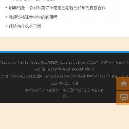
明泰铝业：公司对美订单稳定近期暂无和华为直接合作
教师资格证考小学的有用吗
经济为什么会下滑
Copyright © 2012 - 2026
九江信息港
Powered by
网站分类目录
|
精选推荐文章
|
网
站地图
|
疑难解答
赣ICP备05001007号
声明：本站内容来自互联网，如信息有错误可发邮件到f_fb#foxmail.com说明，我们
会及时纠正，谢谢
本站仅为个人兴趣爱好，不接盈利性广告及商业合作
小男孩