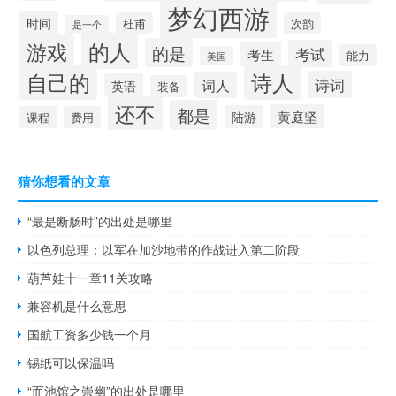
梦幻西游
时间
杜甫
次韵
是一个
的人
游戏
的是
考试
考生
能力
美国
自己的
诗人
诗词
词人
英语
装备
还不
都是
黄庭坚
陆游
课程
费用
猜你想看的文章
“最是断肠时”的出处是哪里
以色列总理：以军在加沙地带的作战进入第二阶段
葫芦娃十一章11关攻略
兼容机是什么意思
国航工资多少钱一个月
锡纸可以保温吗
“而池馆之崇幽”的出处是哪里