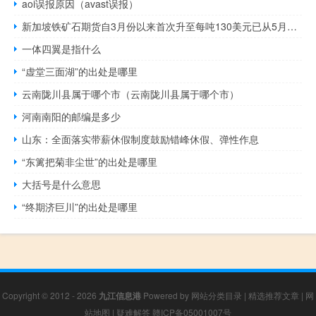
aoi误报原因（avast误报）
新加坡铁矿石期货自3月份以来首次升至每吨130美元已从5月底创下的年内低点上涨逾三分之一
一体四翼是指什么
“虚堂三面湖”的出处是哪里
云南陇川县属于哪个市（云南陇川县属于哪个市）
河南南阳的邮编是多少
山东：全面落实带薪休假制度鼓励错峰休假、弹性作息
“东篱把菊非尘世”的出处是哪里
大括号是什么意思
“终期济巨川”的出处是哪里
Copyright © 2012 - 2026
九江信息港
Powered by
网站分类目录
|
精选推荐文章
|
网
站地图
|
疑难解答
赣ICP备05001007号