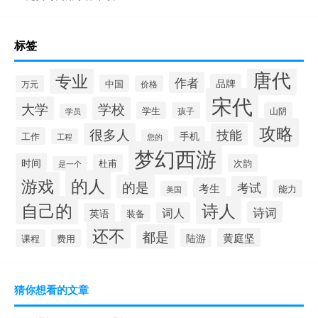
标签
唐代
专业
作者
品牌
中国
万元
价格
宋代
大学
学校
学生
孩子
山阴
学员
攻略
很多人
技能
手机
工作
工程
您的
梦幻西游
时间
杜甫
次韵
是一个
的人
游戏
的是
考试
考生
能力
美国
自己的
诗人
诗词
词人
英语
装备
还不
都是
黄庭坚
陆游
课程
费用
猜你想看的文章