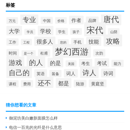
标签
唐代
专业
作者
品牌
中国
万元
价格
宋代
大学
学校
学生
孩子
山阴
学员
攻略
很多人
技能
手机
工作
工程
您的
梦幻西游
时间
杜甫
次韵
是一个
的人
游戏
的是
考试
考生
能力
美国
自己的
诗人
诗词
词人
英语
装备
还不
都是
黄庭坚
陆游
课程
费用
猜你想看的文章
御泥坊美白嫩肤面膜怎么样
电信一百兆的光纤是什么意思