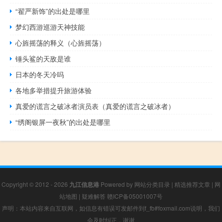
“翟严新饰”的出处是哪里
梦幻西游巡游天神技能
心旌摇荡的释义（心旌摇荡）
锤头鲨的天敌是谁
日本的冬天冷吗
各地多举措提升旅游体验
真爱的谎言之破冰者演员表（真爱的谎言之破冰者）
“绣阁银屏一夜秋”的出处是哪里
Copyright © 2012 - 2026
九江信息港
Powered by
网站分类目录
|
精选推荐文章
|
网
站地图
|
疑难解答
赣ICP备05001007号
声明：本站内容来自互联网，如信息有错误可发邮件到f_fb#foxmail.com说明，我们
会及时纠正，谢谢