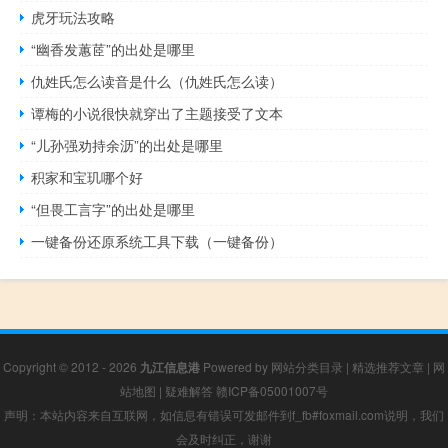
虎牙玩法攻略
“幽香发蕙茝”的出处是哪里
仇姓氏怎么读音是什么（仇姓氏怎么读）
谭梅的小说很快就穿出了主题接受了文本
“儿孙强劝持余沥”的出处是哪里
积家和宝玑哪个好
“但畏工言字”的出处是哪里
一键备份还原系统工具下载（一键备份）
Copyright © 2012 - 2026
九江信息港
Powered by
网站分类目录
|
精选推荐文章
|
网
站地图
|
疑难解答
赣ICP备05001007号
声明：本站内容来自互联网，如信息有错误可发邮件到f_fb#foxmail.com说明，我们
会及时纠正，谢谢