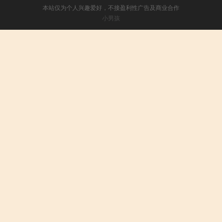
本站仅为个人兴趣爱好，不接盈利性广告及商业合作
小男孩