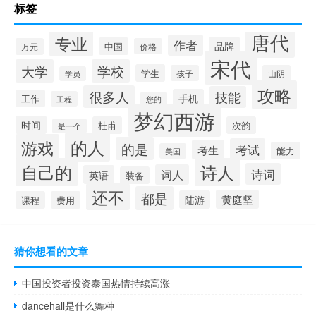
标签
唐代
专业
作者
品牌
中国
万元
价格
宋代
大学
学校
学生
孩子
山阴
学员
攻略
很多人
技能
手机
工作
工程
您的
梦幻西游
时间
杜甫
次韵
是一个
的人
游戏
的是
考试
考生
能力
美国
自己的
诗人
诗词
词人
英语
装备
还不
都是
黄庭坚
陆游
课程
费用
猜你想看的文章
中国投资者投资泰国热情持续高涨
dancehall是什么舞种