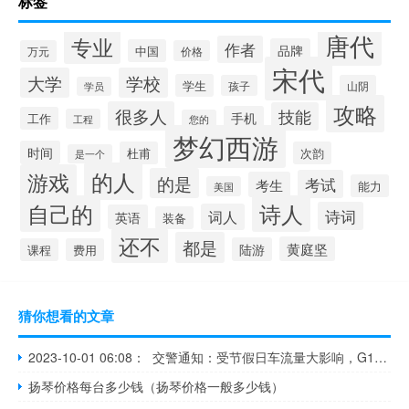
标签
唐代
专业
作者
品牌
中国
万元
价格
宋代
大学
学校
学生
孩子
山阴
学员
攻略
很多人
技能
手机
工作
工程
您的
梦幻西游
时间
杜甫
次韵
是一个
的人
游戏
的是
考试
考生
能力
美国
自己的
诗人
诗词
词人
英语
装备
还不
都是
黄庭坚
陆游
课程
费用
猜你想看的文章
2023-10-01 06:08： 交警通知：受节假日车流量大影响，G15沈海高速公路海湾北站至金州站之间限制黄牌货车驶入高速公路，其他车辆均可以正常通行。 ​​​
扬琴价格每台多少钱（扬琴价格一般多少钱）