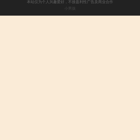
本站仅为个人兴趣爱好，不接盈利性广告及商业合作
小男孩