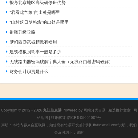
报考北京地区高级研修班优势
“君看此气象”的出处是哪里
“山村落日梦悠悠”的出处是哪里
射雕升级攻略
梦幻西游武器精致有啥用
建筑模板损耗率一般是多少
无线路由器密码破解字典大全（无线路由器密码破解）
财务会计职责是什么
Copyright © 2012 - 2026
九江信息港
Powered by
网站分类目录
|
精选推荐文章
|
网
站地图
|
疑难解答
赣ICP备05001007号
声明：本站内容来自互联网，如信息有错误可发邮件到f_fb#foxmail.com说明，我们
会及时纠正，谢谢