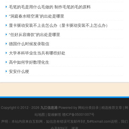
毛笔的毛是用什么毛做的 制作毛笔的毛的原料
“洞庭春水晴空满”的出处是哪里
显卡驱动安装不上去怎么办（显卡驱动安装不上怎么办）
“任好从容痛饮”的出处是哪里
德国什么时候发录取信
大学本科毕业生当兵有哪些好处
高中如何学好数理化生
安安什么梗
Copyright © 2012 - 2026
九江信息港
Powered by
网站分类目录
|
精选推荐文章
|
网
站地图
|
疑难解答
赣ICP备05001007号
声明：本站内容来自互联网，如信息有错误可发邮件到f_fb#foxmail.com说明，我们
会及时纠正，谢谢