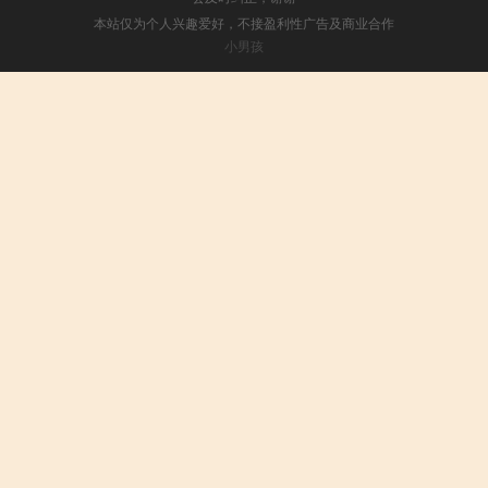
本站仅为个人兴趣爱好，不接盈利性广告及商业合作
小男孩