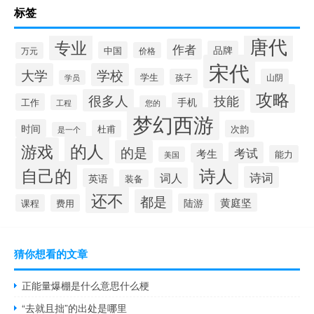
标签
唐代
专业
作者
品牌
中国
万元
价格
宋代
大学
学校
学生
孩子
山阴
学员
攻略
很多人
技能
手机
工作
工程
您的
梦幻西游
时间
杜甫
次韵
是一个
的人
游戏
的是
考试
考生
能力
美国
自己的
诗人
诗词
词人
英语
装备
还不
都是
黄庭坚
陆游
课程
费用
猜你想看的文章
正能量爆棚是什么意思什么梗
“去就且拙”的出处是哪里