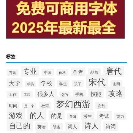
标签
唐代
专业
作者
品牌
中国
万元
价格
宋代
大学
学校
学生
孩子
山阴
学员
攻略
很多人
技能
手机
工作
工程
您的
梦幻西游
时间
杜甫
次韵
是一个
的人
游戏
的是
考试
考生
能力
美国
自己的
诗人
诗词
词人
英语
装备