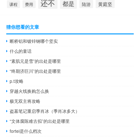
还不
都是
黄庭坚
陆游
课程
费用
猜你想看的文章
断桥铝和镀锌钢哪个坚实
什么的童话
“素肌元是雪”的出处是哪里
“终期济巨川”的出处是哪里
p.t攻略
穿越火线换购怎么换
极无双主将攻略
盗墓笔记重启季肖冰（季肖冰多大）
“文体腐陈难古拟”的出处是哪里
fortei是什么档次