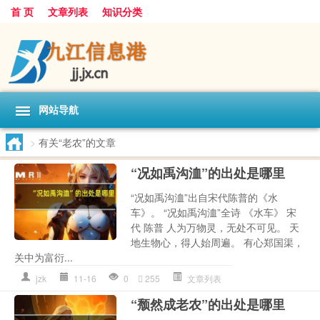
首 页
文章列表
知识分类
网站导航
>
有关“老农”的文章
“况如禹沟洫”的出处是哪里
“况如禹沟洫”出自宋代陈普的《水
车》。 “况如禹沟洫”全诗 《水车》 宋
代 陈普 人为万物灵，无处不可见。 天
地生物心，得人始周遍。 有心郑国渠，
关中为富衍...
jzk
11-16
0
255
文章列表
“颓然成老农”的出处是哪里