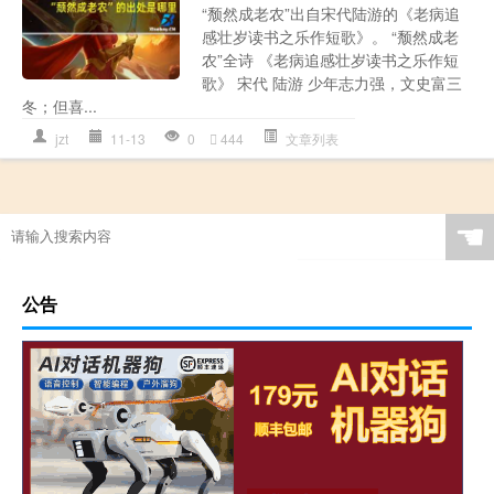
“颓然成老农”出自宋代陆游的《老病追
感壮岁读书之乐作短歌》。 “颓然成老
农”全诗 《老病追感壮岁读书之乐作短
歌》 宋代 陆游 少年志力强，文史富三
冬；但喜...
jzt
11-13
0
444
文章列表
☚
公告