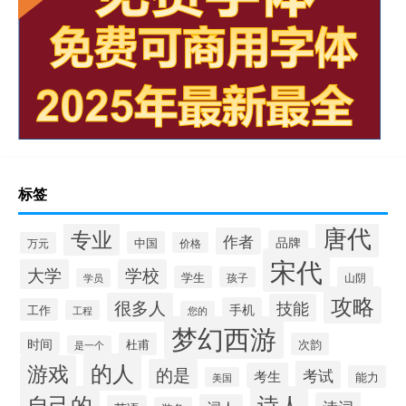
标签
唐代
专业
作者
品牌
中国
万元
价格
宋代
大学
学校
学生
孩子
山阴
学员
攻略
很多人
技能
手机
工作
工程
您的
梦幻西游
时间
杜甫
次韵
是一个
的人
游戏
的是
考试
考生
能力
美国
自己的
诗人