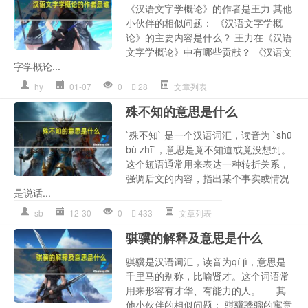
《汉语文字学概论》的作者是王力 其他
小伙伴的相似问题： 《汉语文字学概
论》的主要内容是什么？ 王力在《汉语
文字学概论》中有哪些贡献？ 《汉语文
字学概论...
hy
01-07
0
28
文章列表
殊不知的意思是什么
`殊不知` 是一个汉语词汇，读音为 `shū
bù zhī`，意思是竟不知道或竟没想到。
这个短语通常用来表达一种转折关系，
强调后文的内容，指出某个事实或情况
是说话...
sb
12-30
0
433
文章列表
骐骥的解释及意思是什么
骐骥是汉语词汇，读音为qí jì，意思是
千里马的别称，比喻贤才。这个词语常
用来形容有才华、有能力的人。 --- 其
他小伙伴的相似问题： 骐骥骅骝的寓意