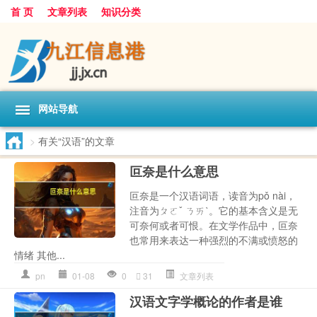
首 页
文章列表
知识分类
网站导航
>
有关“汉语”的文章
叵奈是什么意思
叵奈是一个汉语词语，读音为pǒ nài，
注音为ㄆㄛˇ ㄋㄞˋ。它的基本含义是无
可奈何或者可恨。在文学作品中，叵奈
也常用来表达一种强烈的不满或愤怒的
情绪 其他...
pn
01-08
0
31
文章列表
汉语文字学概论的作者是谁