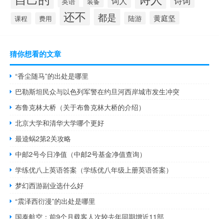
诗词
词人
英语
装备
还不
都是
黄庭坚
陆游
课程
费用
猜你想看的文章
“香尘随马”的出处是哪里
巴勒斯坦民众与以色列军警在约旦河西岸城市发生冲突
布鲁克林大桥（关于布鲁克林大桥的介绍）
北京大学和清华大学哪个更好
最逵蜗2第2关攻略
中邮2号今日净值（中邮2号基金净值查询）
学练优八上英语答案（学练优八年级上册英语答案）
梦幻西游副业选什么好
“震泽西衍漫”的出处是哪里
国泰航空：前9个月载客人次较去年同期增近11部