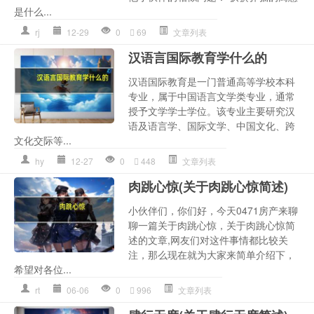
是什么...
rj
12-29
0
69
文章列表
汉语言国际教育学什么的
汉语国际教育是一门普通高等学校本科
专业，属于中国语言文学类专业，通常
授予文学学士学位。该专业主要研究汉
语及语言学、国际文学、中国文化、跨
文化交际等...
hy
12-27
0
448
文章列表
肉跳心惊(关于肉跳心惊简述)
小伙伴们，你们好，今天0471房产来聊
聊一篇关于肉跳心惊，关于肉跳心惊简
述的文章,网友们对这件事情都比较关
注，那么现在就为大家来简单介绍下，
希望对各位...
rt
06-06
0
996
文章列表