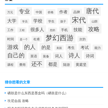
唐代
专业
作者
品牌
中国
万元
价格
宋代
大学
学校
学生
孩子
山阴
学员
攻略
很多人
技能
手机
工作
工程
您的
梦幻西游
时间
杜甫
次韵
是一个
的人
游戏
的是
考试
考生
能力
美国
自己的
诗人
诗词
词人
英语
装备
还不
都是
黄庭坚
陆游
课程
费用
猜你想看的文章
硒鼓是什么东西是墨盒吗（硒鼓是什么）
坎尼会战 攻略