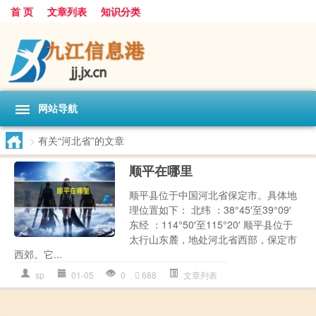
首 页
文章列表
知识分类
网站导航
>
有关“河北省”的文章
顺平在哪里
顺平县位于中国河北省保定市。具体地
理位置如下： 北纬 ：38°45′至39°09′
东经 ：114°50′至115°20′ 顺平县位于
太行山东麓，地处河北省西部，保定市
西郊。它...
sp
01-05
0
688
文章列表