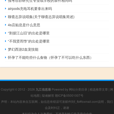
报考在职研究生专业或学校的条件相同吗
airpods充电耳机要拿出来吗
聊斋志异说唱集(关于聊斋志异说唱集简述)
4s店贴息是什么意思
“割据江山旧”的出处是哪里
“不我贤而惸”的出处是哪里
梦幻西游2血宠技能
怀孕了不能吃些什么食物（怀孕了不可以吃什么东西）
Copyright © 2012 - 2026
九江信息港
Powered by
网站分类目录
|
精选推荐文章
|
网
站地图
|
疑难解答
赣ICP备05001007号
声明：本站内容来自互联网，如信息有错误可发邮件到f_fb#foxmail.com说明，我们
会及时纠正，谢谢
本站仅为个人兴趣爱好，不接盈利性广告及商业合作