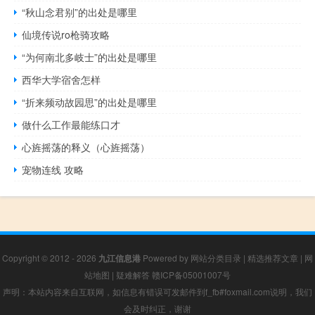
“秋山念君别”的出处是哪里
仙境传说ro枪骑攻略
“为何南北多岐士”的出处是哪里
西华大学宿舍怎样
“折来频动故园思”的出处是哪里
做什么工作最能练口才
心旌摇荡的释义（心旌摇荡）
宠物连线 攻略
Copyright © 2012 - 2026
九江信息港
Powered by
网站分类目录
|
精选推荐文章
|
网
站地图
|
疑难解答
赣ICP备05001007号
声明：本站内容来自互联网，如信息有错误可发邮件到f_fb#foxmail.com说明，我们
会及时纠正，谢谢