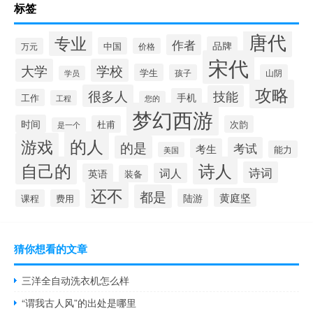
标签
唐代
专业
作者
品牌
中国
万元
价格
宋代
大学
学校
学生
孩子
山阴
学员
攻略
很多人
技能
手机
工作
工程
您的
梦幻西游
时间
杜甫
次韵
是一个
的人
游戏
的是
考试
考生
能力
美国
自己的
诗人
诗词
词人
英语
装备
还不
都是
黄庭坚
陆游
课程
费用
猜你想看的文章
三洋全自动洗衣机怎么样
“谓我古人风”的出处是哪里