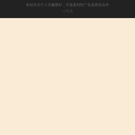
本站仅为个人兴趣爱好，不接盈利性广告及商业合作
小男孩