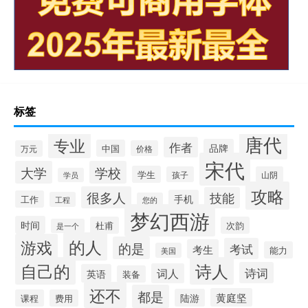
标签
唐代
专业
作者
品牌
中国
万元
价格
宋代
大学
学校
学生
孩子
山阴
学员
攻略
很多人
技能
手机
工作
工程
您的
梦幻西游
时间
杜甫
次韵
是一个
的人
游戏
的是
考试
考生
能力
美国
自己的
诗人
诗词
词人
英语
装备
还不
都是
黄庭坚
陆游
课程
费用