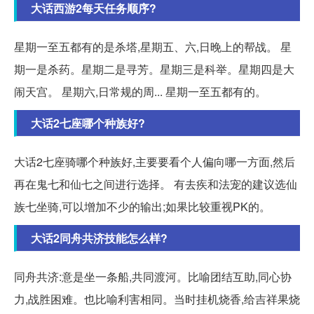
大话西游2每天任务顺序?
星期一至五都有的是杀塔,星期五、六,日晚上的帮战。 星
期一是杀药。星期二是寻芳。星期三是科举。星期四是大
闹天宫。 星期六,日常规的周... 星期一至五都有的。
大话2七座哪个种族好?
大话2七座骑哪个种族好,主要要看个人偏向哪一方面,然后
再在鬼七和仙七之间进行选择。 有去疾和法宠的建议选仙
族七坐骑,可以增加不少的输出;如果比较重视PK的。
大话2同舟共济技能怎么样?
同舟共济:意是坐一条船,共同渡河。比喻团结互助,同心协
力,战胜困难。也比喻利害相同。当时挂机烧香,给吉祥果烧