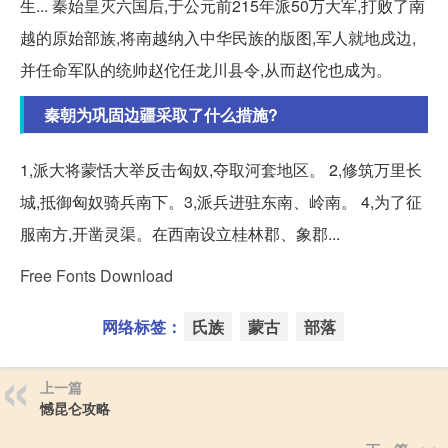
生... 秦始皇灭六国后,于公元前215年派50万大军,打败了南
越的原始部族,将南越纳入中华民族的版图,军人就地戍边,
并任命军队的统帅赵佗任龙川县令,从而赵佗也成为。
秦朝为巩固边疆采取了什么措施?
1,派大将蒙恬大举反击匈奴,夺取河套地区。 2,修筑万里长
城,抵御匈奴骑兵南下。3,派兵进驻东南、岭南。 4,为了征
服南方,开凿灵渠。在西南设立桂林郡、象郡...
Free Fonts Download
网络标签：
氏族
蒙古
部落
上一篇
憾昆仑攻略