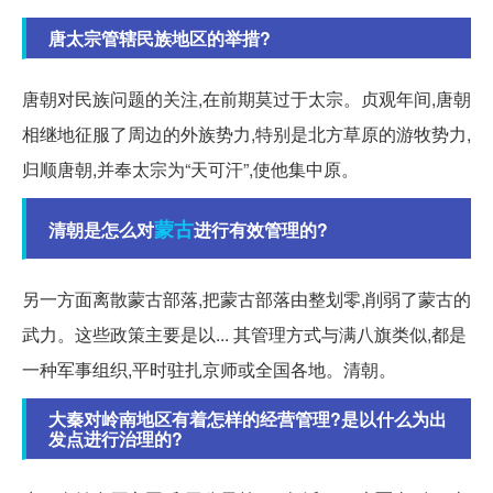
唐太宗管辖民族地区的举措?
唐朝对民族问题的关注,在前期莫过于太宗。贞观年间,唐朝
相继地征服了周边的外族势力,特别是北方草原的游牧势力,
归顺唐朝,并奉太宗为“天可汗”,使他集中原。
蒙古
清朝是怎么对
进行有效管理的?
另一方面离散蒙古部落,把蒙古部落由整划零,削弱了蒙古的
武力。这些政策主要是以... 其管理方式与满八旗类似,都是
一种军事组织,平时驻扎京师或全国各地。清朝。
大秦对岭南地区有着怎样的经营管理?是以什么为出
发点进行治理的?