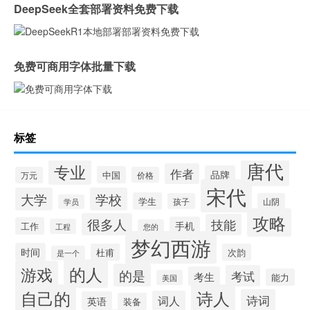
DeepSeek全套部署资料免费下载
免费可商用字体批量下载
标签
唐代
专业
作者
品牌
中国
万元
价格
宋代
大学
学校
学生
孩子
山阴
学员
攻略
很多人
技能
手机
工作
工程
您的
梦幻西游
时间
杜甫
次韵
是一个
的人
游戏
的是
考试
考生
能力
美国
自己的
诗人
诗词
词人
英语
装备