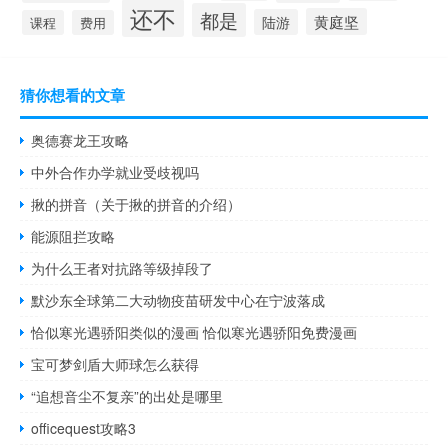
还不
都是
黄庭坚
陆游
课程
费用
猜你想看的文章
奥德赛龙王攻略
中外合作办学就业受歧视吗
揪的拼音（关于揪的拼音的介绍）
能源阻拦攻略
为什么王者对抗路等级掉段了
默沙东全球第二大动物疫苗研发中心在宁波落成
恰似寒光遇骄阳类似的漫画 恰似寒光遇骄阳免费漫画
宝可梦剑盾大师球怎么获得
“追想音尘不复亲”的出处是哪里
officequest攻略3