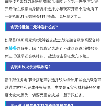
白蛇传奇加战力最快的攻略: 1.仙位 开区第一件事,肯定是
开启仙位,根据自身情况来选择,小氪玩家开启个鬼仙,有了
一键拾取,打宝效率会打打提高。 2.狂暴之力...
贪玩传世第二元神选什么好?
如果是RMB玩家第2元神首选战士,战法融合级别高配合特
装备
殊
超好用。除了战肯定选法了,不建议选道,浪费转职
凭证,你迟早还会换掉的。 战法攻击是狂龙几下然...
贪玩血饮龙纹游戏攻略?
新手跟任务走,职业搭配可以选择战法组合,那些会员级别可
以通过材料和完成任务获得。 主要是元宝和材料获得的难
度比较大,因为一切要元宝合成,越... 新手跟任务。
贪玩蓝月刷装备攻略怎样快速刷装备?