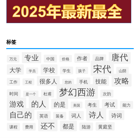
标签
唐代
专业
作者
品牌
中国
万元
价格
宋代
大学
学校
学生
孩子
山阴
学员
攻略
很多人
技能
手机
工作
工程
您的
梦幻西游
时间
杜甫
次韵
是一个
的人
游戏
的是
考试
考生
能力
美国
自己的
诗人
诗词
词人
英语
装备
还不
都是
黄庭坚
陆游
课程
费用