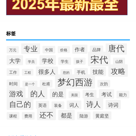
标签
唐代
专业
作者
品牌
中国
万元
价格
宋代
大学
学校
学生
孩子
山阴
学员
攻略
很多人
技能
手机
工作
工程
您的
梦幻西游
时间
杜甫
次韵
是一个
的人
游戏
的是
考试
考生
能力
美国
自己的
诗人
诗词
词人
英语
装备
还不
都是
黄庭坚
陆游
课程
费用