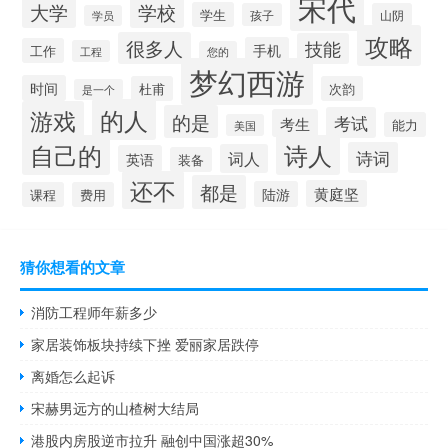
宋代
大学
学校
学生
孩子
山阴
学员
攻略
很多人
技能
手机
工作
工程
您的
梦幻西游
时间
杜甫
次韵
是一个
的人
游戏
的是
考试
考生
能力
美国
自己的
诗人
诗词
词人
英语
装备
还不
都是
黄庭坚
陆游
课程
费用
猜你想看的文章
消防工程师年薪多少
家居装饰板块持续下挫 爱丽家居跌停
离婚怎么起诉
宋赫男远方的山楂树大结局
港股内房股逆市拉升 融创中国涨超30%