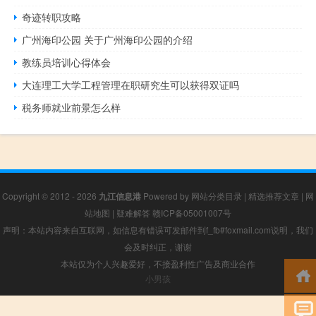
奇迹转职攻略
广州海印公园 关于广州海印公园的介绍
教练员培训心得体会
大连理工大学工程管理在职研究生可以获得双证吗
税务师就业前景怎么样
Copyright © 2012 - 2026
九江信息港
Powered by
网站分类目录
|
精选推荐文章
|
网
站地图
|
疑难解答
赣ICP备05001007号
声明：本站内容来自互联网，如信息有错误可发邮件到f_fb#foxmail.com说明，我们
会及时纠正，谢谢
本站仅为个人兴趣爱好，不接盈利性广告及商业合作
小男孩