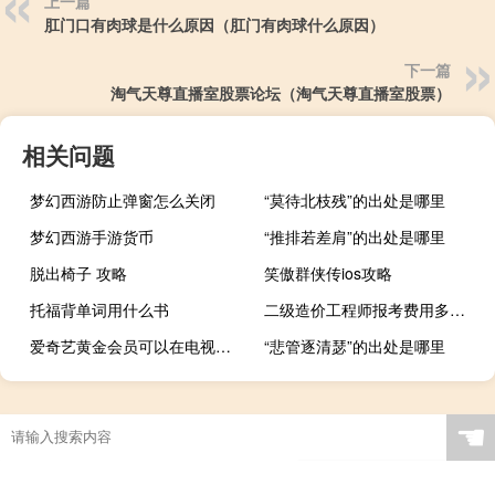
上一篇
肛门口有肉球是什么原因（肛门有肉球什么原因）
下一篇
淘气天尊直播室股票论坛（淘气天尊直播室股票）
相关问题
梦幻西游防止弹窗怎么关闭
“莫待北枝残”的出处是哪里
梦幻西游手游货币
“推排若差肩”的出处是哪里
脱出椅子 攻略
笑傲群侠传ios攻略
托福背单词用什么书
二级造价工程师报考费用多少钱
爱奇艺黄金会员可以在电视上使用吗（爱奇艺黄金会员）
“悲管逐清瑟”的出处是哪里
☚