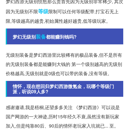
梦幻西游无级别愤怒那么贵首先因为无级别非常稀少, 其次
等级
因为无级别不限
限制可以任何等级配带,打宝石无上
限,等级越高的越贵,初始属性越好越贵,低等级玩家。
装备
梦幻无级别
都能赚到钱吗?
无级别装备是梦幻西游里比较稀有的极品装备,但不是所有
的无级别装备都是能赚到大钱的 第一个级别越高的无级别
价格越高,无级别就是0级也可以带的装备,没有等级。
情怀，现在想回归梦幻西游微氪金，玩哪个等级门
派，听说09人多?
感谢邀请,我是梧桐,还望多多关注 《梦幻西游》可以说是
国产网游的一大神迹,历时15年经久不衰,虽然没有新玩家
加入,但是纯靠80后、90后的情怀老玩家入坑就已... 至。