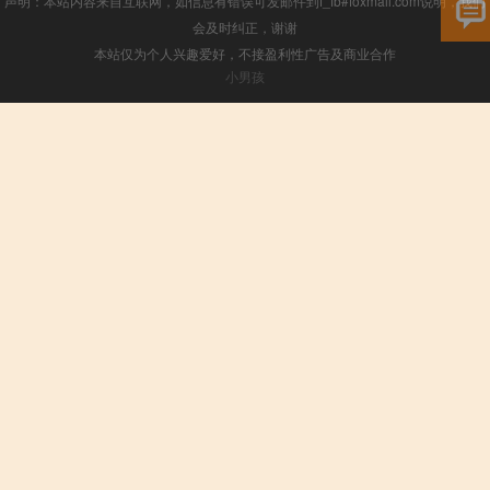
声明：本站内容来自互联网，如信息有错误可发邮件到f_fb#foxmail.com说明，我们
会及时纠正，谢谢
本站仅为个人兴趣爱好，不接盈利性广告及商业合作
小男孩