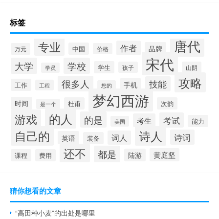
标签
唐代
专业
作者
品牌
中国
万元
价格
宋代
大学
学校
学生
孩子
山阴
学员
攻略
很多人
技能
手机
工作
工程
您的
梦幻西游
时间
杜甫
次韵
是一个
的人
游戏
的是
考试
考生
能力
美国
自己的
诗人
诗词
词人
英语
装备
还不
都是
黄庭坚
陆游
课程
费用
猜你想看的文章
“高田种小麦”的出处是哪里