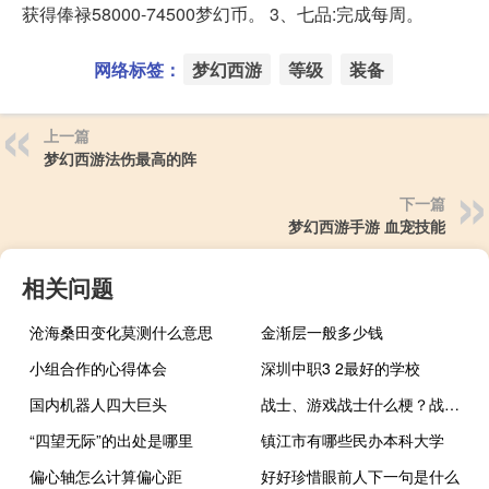
获得俸禄58000-74500梦幻币。 3、七品:完成每周。
网络标签：
梦幻西游
等级
装备
上一篇
梦幻西游法伤最高的阵
下一篇
梦幻西游手游 血宠技能
相关问题
沧海桑田变化莫测什么意思
金渐层一般多少钱
小组合作的心得体会
深圳中职3 2最好的学校
国内机器人四大巨头
战士、游戏战士什么梗？战士、游戏战士是什么意思什么梗
“四望无际”的出处是哪里
镇江市有哪些民办本科大学
偏心轴怎么计算偏心距
好好珍惜眼前人下一句是什么